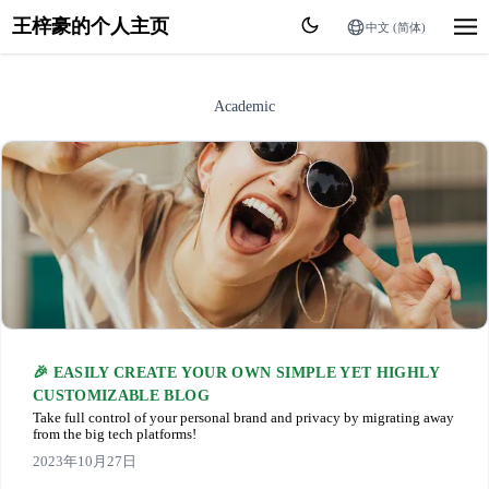
王梓豪的个人主页
中文 (简体)
Academic
🎉 EASILY CREATE YOUR OWN SIMPLE YET HIGHLY
CUSTOMIZABLE BLOG
Take full control of your personal brand and privacy by migrating away
from the big tech platforms!
2023年10月27日